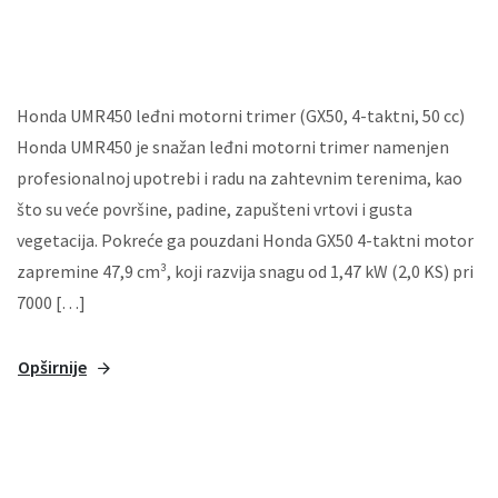
Honda UMR450 leđni motorni trimer (GX50, 4-taktni, 50 cc)
Honda UMR450 je snažan leđni motorni trimer namenjen
profesionalnoj upotrebi i radu na zahtevnim terenima, kao
što su veće površine, padine, zapušteni vrtovi i gusta
vegetacija. Pokreće ga pouzdani Honda GX50 4-taktni motor
zapremine 47,9 cm³, koji razvija snagu od 1,47 kW (2,0 KS) pri
7000 […]
Opširnije