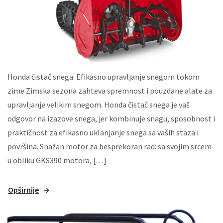
Honda čistač snega: Efikasno upravljanje snegom tokom
zime Zimska sezona zahteva spremnost i pouzdane alate za
upravljanje velikim snegom. Honda čistač snega je vaš
odgovor na izazove snega, jer kombinuje snagu, sposobnost i
praktičnost za efikasno uklanjanje snega sa vaših staza i
površina. Snažan motor za besprekoran rad: sa svojim srcem
u obliku GKS390 motora, […]
Opširnije