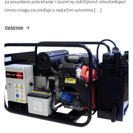
za pouzdano pokretanje i izuzetnu izdržljivost obezbeđujući
sirovu snagu za uređaje u najtežim uslovima […]
Opširnije