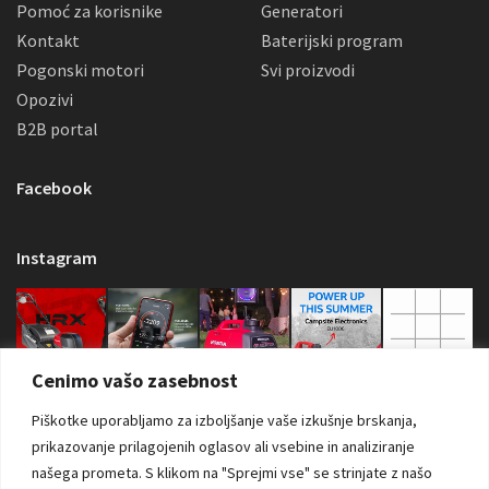
Pomoć za korisnike
Generatori
Kontakt
Baterijski program
Pogonski motori
Svi proizvodi
Opozivi
B2B portal
Facebook
Instagram
Cenimo vašo zasebnost
Piškotke uporabljamo za izboljšanje vaše izkušnje brskanja,
prikazovanje prilagojenih oglasov ali vsebine in analiziranje
našega prometa.
S klikom na "Sprejmi vse" se strinjate z našo