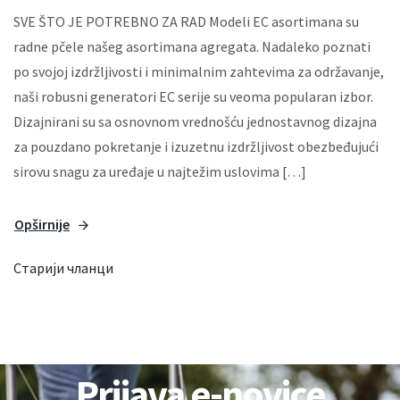
SVE ŠTO JE POTREBNO ZA RAD Modeli EC asortimana su
radne pčele našeg asortimana agregata. Nadaleko poznati
po svojoj izdržljivosti i minimalnim zahtevima za održavanje,
naši robusni generatori EC serije su veoma popularan izbor.
Dizajnirani su sa osnovnom vrednošću jednostavnog dizajna
za pouzdano pokretanje i izuzetnu izdržljivost obezbeđujući
sirovu snagu za uređaje u najtežim uslovima […]
Opširnije
Кретање
Старији чланци
чланака
Prijava e-novice