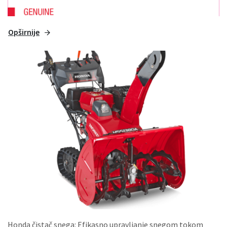
Opširnije
Honda čistač snega: Efikasno upravljanje snegom tokom