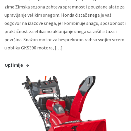
zime Zimska sezona zahteva spremnost i pouzdane alate za
upravljanje velikim snegom. Honda čistač snega je vaš
odgovor na izazove snega, jer kombinuje snagu, sposobnost i
praktičnost za efikasno uklanjanje snega sa vaših staza i
površina. Snažan motor za besprekoran rad: sa svojim srcem
u obliku GKS390 motora, […]
Opširnije