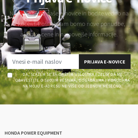
Naročite se na naše e-novice in bodite vedno na
tekočem. Pošiljali vam bomo nove ponudbe,
akcijske cene in najnovejše informacije.
PRIJAVA E-NOVICE
DA, SLAŽEM SE SA OPŠTIM USLOVIMA I ŽELIM DA ME
OBAVESTITE O SVOJIM VESTIMA, DOGAĐAJIMA I PONUDAMA
NA MOJU E-ADRESU NE VIŠE OD JEDNOM MESEČNO.
HONDA POWER EQUIPMENT