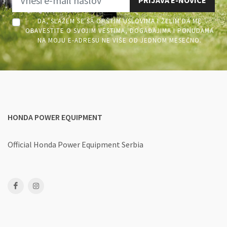
PRIJAVA E-NOVICE
DA, SLAŽEM SE SA OPŠTIM USLOVIMA I ŽELIM DA ME
OBAVESTITE O SVOJIM VESTIMA, DOGAĐAJIMA I PONUDAMA
NA MOJU E-ADRESU NE VIŠE OD JEDNOM MESEČNO.
HONDA POWER EQUIPMENT
Official Honda Power Equipment Serbia