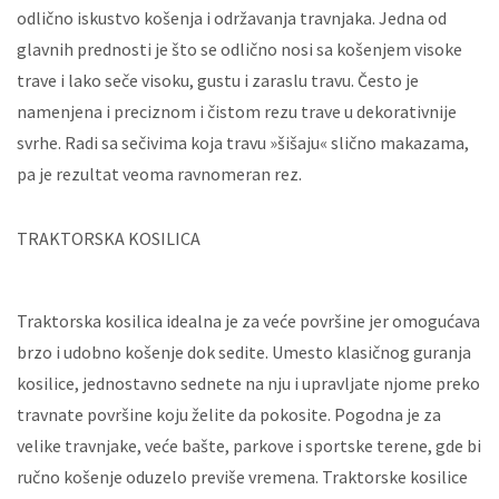
odlično iskustvo košenja i održavanja travnjaka. Jedna od
glavnih prednosti je što se odlično nosi sa košenjem visoke
trave i lako seče visoku, gustu i zaraslu travu. Često je
namenjena i preciznom i čistom rezu trave u dekorativnije
svrhe. Radi sa sečivima koja travu »šišaju« slično makazama,
pa je rezultat veoma ravnomeran rez.
TRAKTORSKA KOSILICA
Traktorska kosilica idealna je za veće površine jer omogućava
brzo i udobno košenje dok sedite. Umesto klasičnog guranja
kosilice, jednostavno sednete na nju i upravljate njome preko
travnate površine koju želite da pokosite. Pogodna je za
velike travnjake, veće bašte, parkove i sportske terene, gde bi
ručno košenje oduzelo previše vremena. Traktorske kosilice