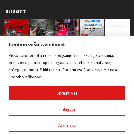
Instagram
Cenimo vašo zasebnost
Piškotke uporabljamo za izboljšanje vaše izkušnje brskanja,
prikazovanje prilagojenih oglasov ali vsebine in analiziranje
našega prometa.
S klikom na "Sprejmi vse" se strinjate z našo
uporabo piškotkov.
Sprejmi vse
Copyright © 2026 Sva prava zadržana. AS Power Equipment d.o.o. |
Prilagodi
Izdelava spletne strani:
RSMT
Zavrni vse