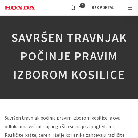
0
B2B PORTAL
SAVRŠEN TRAVNJAK
POČINJE PRAVIM
IZBOROM KOSILICE
Savršen travnjak počinje pravim izborom kosilice, a ova
odluka ima veći uticaj nego što se na prvi pogled čini.
Različite bašte, tereni i želje korisnika zahtevaju različite