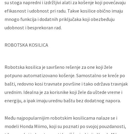
su stoga napredni i izdržljivi alati za košenje koji povećavaju
efikasnost i udobnost pri radu. Takve kosilice obično imaju
mnogo funkcija i dodatnih priključaka koji obezbeđuju
udobnost i besprekoran rad.
ROBOTSKA KOSILICA
Robotska kosilica je savršeno rešenje za one koji žele
potpuno automatizovano košenje. Samostalno se kreće po
bašti, redovno kosi travnate površine i tako održava travnjak
urednim. Idealna je za korisnike koji žele da uštede vreme i
energiju, a ipak imaju urednu baštu bez dodatnog napora.
Među najpopularnijim robotskim kosilicama nalaze se i
modeli Honda Miimo, koji su poznati po svojoj pouzdanosti,