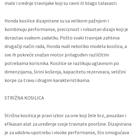
male i srednje travnjake koji su ravni ili blago talasasti.
Honda kosilice dizajnirane su sa velikom pažnjom i
kombinuju performanse, preciznost i robustan dizajn koji je
dorastao svakom zadatku. Pošto svaki travnjak zahteva
drugačiji način rada, Honda nudi nekoliko modela kosilica, a
sve ih pokreće snažan motor prilagođen različitim
potrebama korisnika. Kosilice se razlikuju uglavnom po
dimenzijama, širini košenja, kapacitetu rezervoara, veličini
korpe za travu i drugim karakteristikama.
STRIŽNA KOSILICA
Strižna kosilica je pravi izbor za one koji žele brz, pouzdan i
efikasan alat za uređenje svoje travnate površine. Dizajnirana
je za udobnu upotrebu i visoke performanse, što omogućava