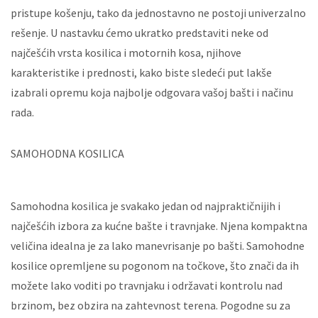
pristupe košenju, tako da jednostavno ne postoji univerzalno
rešenje. U nastavku ćemo ukratko predstaviti neke od
najčešćih vrsta kosilica i motornih kosa, njihove
karakteristike i prednosti, kako biste sledeći put lakše
izabrali opremu koja najbolje odgovara vašoj bašti i načinu
rada.
SAMOHODNA KOSILICA
Samohodna kosilica je svakako jedan od najpraktičnijih i
najčešćih izbora za kućne bašte i travnjake. Njena kompaktna
veličina idealna je za lako manevrisanje po bašti. Samohodne
kosilice opremljene su pogonom na točkove, što znači da ih
možete lako voditi po travnjaku i održavati kontrolu nad
brzinom, bez obzira na zahtevnost terena. Pogodne su za