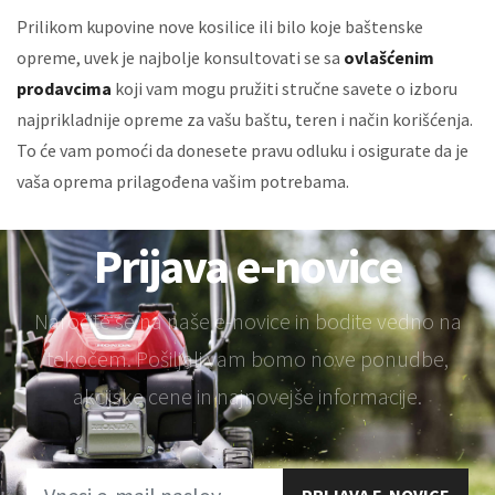
Prilikom kupovine nove kosilice ili bilo koje baštenske
opreme, uvek je najbolje konsultovati se sa
ovlašćenim
prodavcima
koji vam mogu pružiti stručne savete o izboru
najprikladnije opreme za vašu baštu, teren i način korišćenja.
To će vam pomoći da donesete pravu odluku i osigurate da je
vaša oprema prilagođena vašim potrebama.
Prijava e-novice
Naročite se na naše e-novice in bodite vedno na
tekočem. Pošiljali vam bomo nove ponudbe,
akcijske cene in najnovejše informacije.