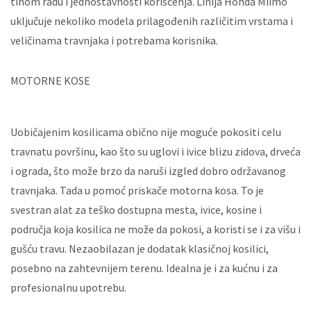
tihom radu i jednostavnosti korišćenja. Linija Honda Miimo
uključuje nekoliko modela prilagođenih različitim vrstama i
veličinama travnjaka i potrebama korisnika.
MOTORNE KOSE
Uobičajenim kosilicama obično nije moguće pokositi celu
travnatu površinu, kao što su uglovi i ivice blizu zidova, drveća
i ograda, što može brzo da naruši izgled dobro održavanog
travnjaka. Tada u pomoć priskače motorna kosa. To je
svestran alat za teško dostupna mesta, ivice, kosine i
područja koja kosilica ne može da pokosi, a koristi se i za višu i
gušću travu. Nezaobilazan je dodatak klasičnoj kosilici,
posebno na zahtevnijem terenu. Idealna je i za kućnu i za
profesionalnu upotrebu.