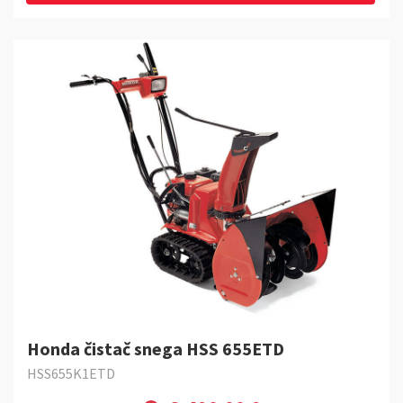
Honda čistač snega HSS 655ETD
HSS655K1ETD