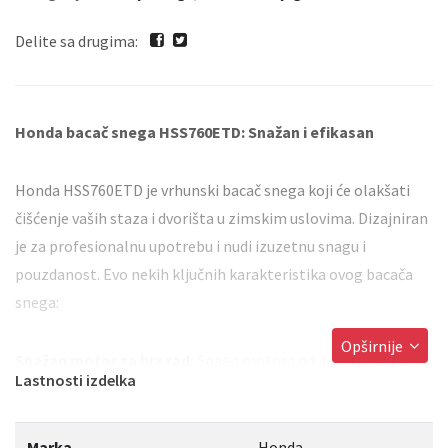
Delite sa drugima:
Honda
bacač snega HSS760ETD: Snažan i efikasan
Honda HSS760ETD je vrhunski bacač snega koji će olakšati
čišćenje vaših staza i dvorišta u zimskim uslovima. Dizajniran
je za profesionalnu upotrebu i nudi izuzetnu snagu i
pouzdanost. Evo nekih ključnih karakteristika ovog bacača
snega:
Opširnije
Snažan motor za brz rad:
Snaga motora od 4,1 kV GKS200
Lastnosti izdelka
pokreće ventilator za sneg, omogućavajući brzo i efikasno
uklanjanje snega.
Marka
Honda