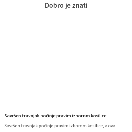
Dobro je znati
se možete osloniti.
Honda HSS760ETD je dizajnirana da obezbedi vrhunsku snagu
i pouzdanost u uklanjanju snega, bez obzira na uslove.
Savršen travnjak počinje pravim izborom kosilice
Savršen travnjak počinje pravim izborom kosilice, a ova