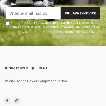
PRIJAVA E-NOVICE
DA, SLAŽEM SE SA OPŠTIM USLOVIMA I ŽELIM DA ME
OBAVESTITE O SVOJIM VESTIMA, DOGAĐAJIMA I PONUDAMA
NA MOJU E-ADRESU NE VIŠE OD JEDNOM MESEČNO.
HONDA POWER EQUIPMENT
Official Honda Power Equipment Serbia