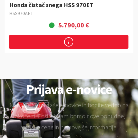
Honda čistač snega HSS 970ET
HSS970AET
5.790,00 €
Prijava e-novice
Naročite se na naše e-novice in bodite vedno na
tekočem. Pošiljali vam bomo nove ponudbe,
akcijske cene in najnovejše informacije.