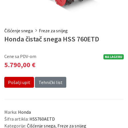
Čišćenje snega
Freze za snijeg
Honda čistač snega HSS 760ETD
Cene sa PDV-om
NA LAGERU
5.790,00 €
Pošalji upit
Tehnički list
Marka:
Honda
Šifra artikla:
HSS760AETD
Kategorije:
Čišćenje snega
,
Freze za snijeg