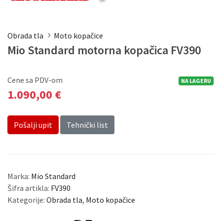
Obrada tla
Moto kopačice
Mio Standard motorna kopačica FV390
Cene sa PDV-om
NA LAGERU
1.090,00 €
Pošalji upit
Tehnički list
Marka:
Mio Standard
Šifra artikla:
FV390
Kategorije:
Obrada tla
,
Moto kopačice