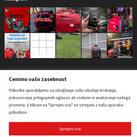
Cenimo vašo zasebnost
Piškotke uporabljamo za izboljšanje vaše izkušnje brskanja,
Copyright © 2026 Sva prava zadržana. AS Power Equipment d.o.o. |
prikazovanje prilagojenih oglasov ali vsebine in analiziranje našega
Izdelava spletne strani:
RSMT
prometa.
S klikom na "Sprejmi vse" se strinjate z našo uporabo
piškotkov.
Sprejmi vse