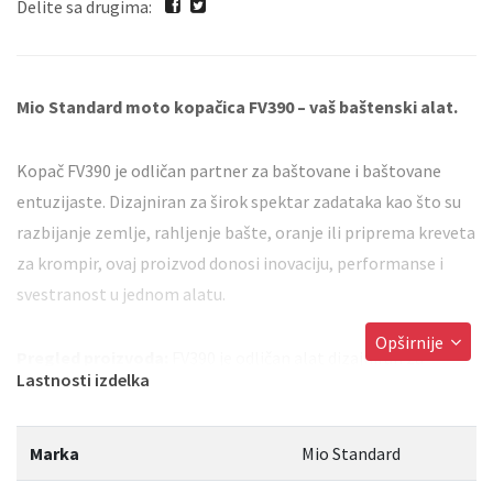
Delite sa drugima:
Mio Standard
moto kopačica FV390 – vaš baštenski alat.
Kopač FV390 je odličan partner za baštovane i baštovane
entuzijaste. Dizajniran za širok spektar zadataka kao što su
razbijanje zemlje, rahljenje bašte, oranje ili priprema kreveta
za krompir, ovaj proizvod donosi inovaciju, performanse i
svestranost u jednom alatu.
Opširnije
Pregled proizvoda:
FV390 je odličan alat dizajniran za
Lastnosti izdelka
razbijanje zemlje, rahljenje bašte i oranje.
Tehničke specifikacije i inovacije:
Ističe se novim
Marka
Mio Standard
mehaničkim menjačem sa 2 brzine napred i 1 brzinom