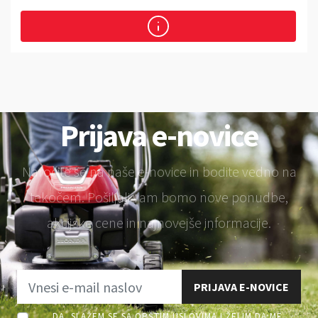
Prijava e-novice
Naročite se na naše e-novice in bodite vedno na
tekočem. Pošiljali vam bomo nove ponudbe,
akcijske cene in najnovejše informacije.
PRIJAVA E-NOVICE
DA, SLAŽEM SE SA OPŠTIM USLOVIMA I ŽELIM DA ME