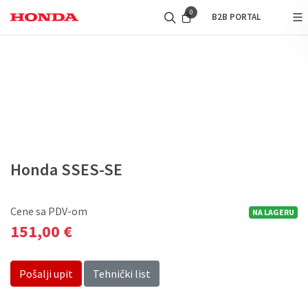
0
B2B PORTAL
Honda SSES-SE
Cene sa PDV-om
NA LAGERU
151,00 €
Pošalji upit
Tehnički list