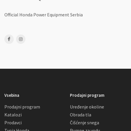
Official Honda Power Equipment Serbia
Vsebina
Prodajni program
Prodajni program
Uređenje okoline
Katalozi
Obrada tla
Prodavci
Čišćenje snega
Tvoja Honda
Pumpe za vodu