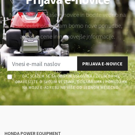
Naročite se na naše e-novice in bodite vedno na
tekočem. Pošiljali vam bomo nove ponudbe,
akcijske cene in najnovejše informacije.
PRIJAVA E-NOVICE
DA, SLAŽEM SE SA OPŠTIM USLOVIMA I ŽELIM DA ME
OBAVESTITE O SVOJIM VESTIMA, DOGAĐAJIMA I PONUDAMA
NA MOJU E-ADRESU NE VIŠE OD JEDNOM MESEČNO.
HONDA POWER EQUIPMENT