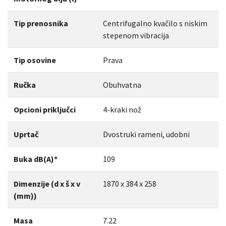
Tip prenosnika
Centrifugalno kvačilo s niskim
Udobna dvostruko ubrizgana plastična ručka i gumeni
stepenom vibracija
rukohvat
Tip osovine
Prava
Za bolje držanje ručka je omotana dodatnim slojem gume.
Ručka
Obuhvatna
Dvostruke X-Y osi, podesiva ručka
Opcioni priključci
4-kraki nož
Ručku možete prilagoditi bez dodatne upotrebe alata tako
Uprtač
Dvostruki rameni, udobni
da se osjećate ugodno tijekom rada i tako će i biti u isto
vrijeme osiguravajući pravu ravnotežu.
Buka dB(A)*
109
Dimenzije (d x š x v
1870 x 384 x 258
6-slojna, prijenosna osovina
(mm))
Osigurava maksimalan prijenos zakretnog momenta na spoj
Masa
7.22