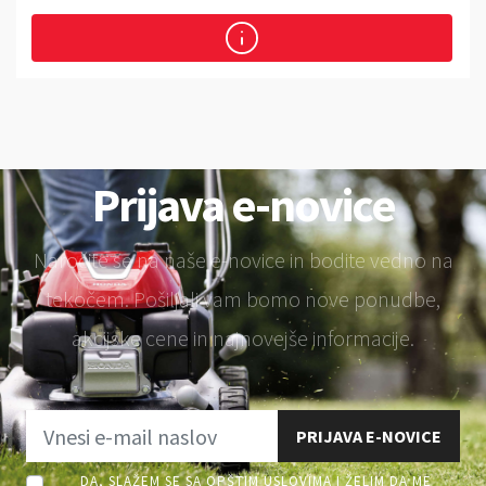
Prijava e-novice
Naročite se na naše e-novice in bodite vedno na
tekočem. Pošiljali vam bomo nove ponudbe,
akcijske cene in najnovejše informacije.
PRIJAVA E-NOVICE
DA, SLAŽEM SE SA OPŠTIM USLOVIMA I ŽELIM DA ME