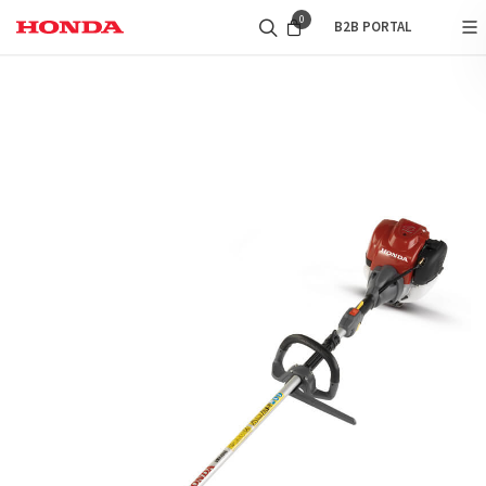
0
B2B PORTAL