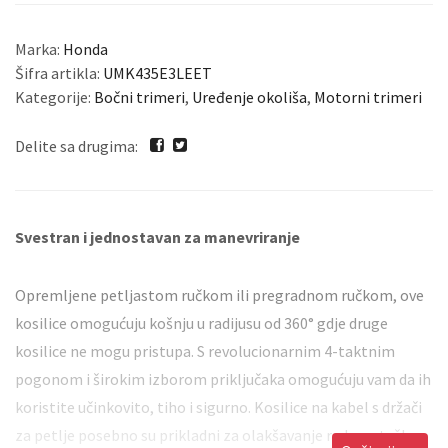
Marka:
Honda
Šifra artikla:
UMK435E3LEET
Kategorije:
Bočni trimeri
,
Uređenje okoliša
,
Motorni trimeri
Delite sa drugima:
Svestran i jednostavan za manevriranje
Opremljene petljastom ručkom ili pregradnom ručkom, ove
kosilice omogućuju košnju u radijusu od 360° gdje druge
kosilice ne mogu pristupa. S revolucionarnim 4-taktnim
pogonom i širokim izborom priključaka omogućuju vam da ih
koristite učinkovito, tiho i sigurno. Kosilice na kabel s držači
za petlje posebno su prikladni za olakšavanje rada na teško