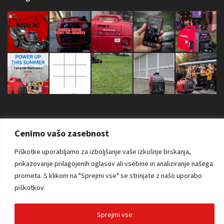
Cenimo vašo zasebnost
Piškotke uporabljamo za izboljšanje vaše izkušnje brskanja,
Copyright © 2026 Sva prava zadržana. AS Power Equipment d.o.o. |
prikazovanje prilagojenih oglasov ali vsebine in analiziranje našega
Izdelava spletne strani:
RSMT
prometa.
S klikom na "Sprejmi vse" se strinjate z našo uporabo
piškotkov.
Sprejmi vse